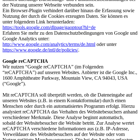
der Nutzung unserer Webseite verbunden sein.
Ein Browser-Plugin verhindert darüber hinaus die Erfassung sowie
Nutzung der durch die Cookies erzeugten Daten. Sie können es
unter folgendem Link herunterladen:
https://tools.google.com/dlpage/gaoptout?hl=de
Erfahren Sie mehr zu den Datenschutzbedingungen von Google und
Google Analytics unter:
http://www.google.com/analytics/terms/de.html
oder unter
https://www.google.de/intl/de/policies/
.
Google reCAPTCHA
Wir nutzen “Google reCAPTCHA” (im Folgenden
“reCAPTCHA”) auf unseren Websites. Anbieter ist die Google Inc.,
1600 Amphitheatre Parkway, Mountain View, CA 94043, USA
(“Google”).
Mit reCAPTCHA soll überprüft werden, ob die Dateneingabe auf
unseren Websites (z.B. in einem Kontaktformular) durch einen
Menschen oder durch ein automatisiertes Programm erfolgt. Hierzu
analysiert reCAPTCHA das Verhalten des Websitebesuchers anhand
verschiedener Merkmale. Diese Analyse beginnt automatisch,
sobald der Websitebesucher die Website betritt. Zur Analyse wertet
reCAPTCHA verschiedene Informationen aus (z.B. IP-Adresse,
Verweildauer des Websitebesuchers auf der Website oder vom
Nutzer getätigte Mausbewegungen). Die bei der Analyse erfassten