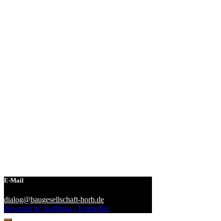
E-Mail
dialog@baugesellschaft-horb.de
Powered by JooMega - FramoTec